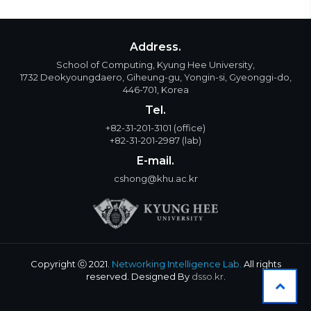
Address.
School of Computing, Kyung Hee University,
1732 Deokyoungdaero, Giheung-gu, Yongin-si, Gyeonggi-do,
446-701, Korea
Tel.
+82-31-201-3101
(office)
+82-31-201-2987
(lab)
E-mail.
cshong@khu.ac.kr
Copyright ⓒ 2021.
Networking Intelligence Lab.
All rights
reserved. Designed By
dsso.kr
.