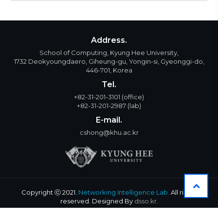
Address.
School of Computing, Kyung Hee University,
1732 Deokyoungdaero, Giheung-gu, Yongin-si, Gyeonggi-do,
446-701, Korea
Tel.
+82-31-201-3101
(office)
+82-31-201-2987
(lab)
E-mail.
cshong@khu.ac.kr
Copyright ⓒ 2021.
Networking Intelligence Lab.
All rights
reserved. Designed By
dsso.kr
.