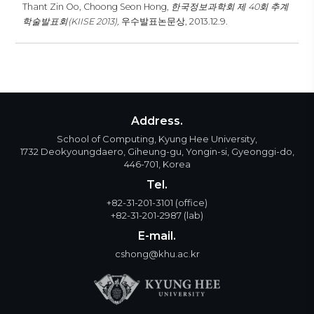
Thant Zin Oo, Choong Seon Hong,
한국정보과학회 제 40회 추계
학술발표회(KIISE 2013),
우수발표논문상,
2013.12.9.
Address.
School of Computing, Kyung Hee University,
1732 Deokyoungdaero, Giheung-gu, Yongin-si, Gyeonggi-do,
446-701, Korea
Tel.
+82-31-201-3101
(office)
+82-31-201-2987
(lab)
E-mail.
cshong@khu.ac.kr